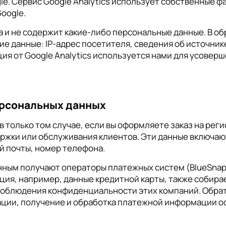
. Сервис Google Analytics использует собственные фа
oogle.
 и не содержит какие-либо персональные данные. В о
ие данные: IP-адрес посетителя, сведения об источни
ция от Google Analytics используется нами для усове
ерсональных данных
 только том случае, если вы оформляете заказ на ре
ржки или обслуживания клиентов. Эти данные включают
й почты, номер телефона.
ным получают операторы платежных систем (BlueSnap, 
ция, например, данные кредитной карты, также собир
облюдения конфиденциальности этих компаний. Обратит
ации, получение и обработка платежной информации 