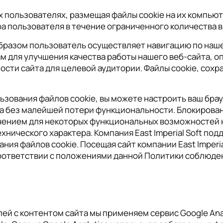
ользователях, размещая файлы cookie на их компьюте
а пользователя в течение ограниченного количества 
разом пользователь осуществляет навигацию по нашему
ам для улучшения качества работы нашего веб-сайта, 
сти сайта для целевой аудитории. Файлы cookie, сохран
льзования файлов cookie, вы можете настроить ваш бра
та без малейшей потери функциональности. Блокирован
чением для некоторых функциональных возможностей н
нического характера. Компания East Imperial Soft по
ния файлов cookie. Посещая сайт компании East Imperi
 в соответствии с положениями данной Политики соблюд
й с контентом сайта мы применяем сервис Google Anal