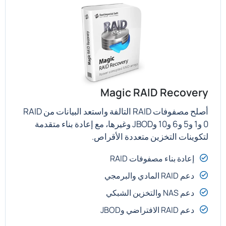
Magic RAID Recovery
أصلح مصفوفات RAID التالفة واستعد البيانات من RAID
0 و1 و5 و6 و10 وJBOD وغيرها، مع إعادة بناء متقدمة
لتكوينات التخزين متعددة الأقراص.
إعادة بناء مصفوفات RAID
دعم RAID المادي والبرمجي
دعم NAS والتخزين الشبكي
دعم RAID الافتراضي وJBOD