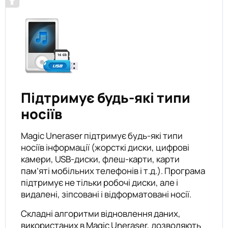
Підтримує будь-які типи
носіїв
Magic Uneraser підтримує будь-які типи
носіїв інформації (жорсткі диски, цифрові
камери, USB-диски, флеш-карти, карти
пам’яті мобільних телефонів і т.д.). Програма
підтримує не тільки робочі диски, але і
видалені, зіпсовані і відформатовані носії.
Складні алгоритми відновлення даних,
використаних в Magic Uneraser, дозволяють