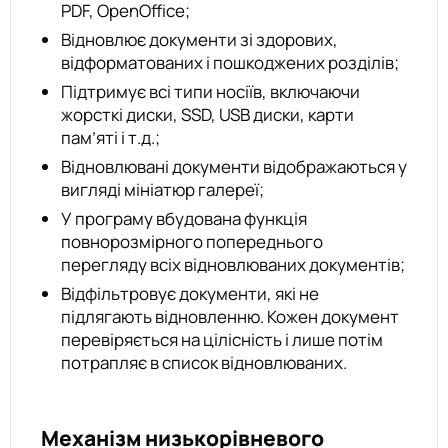
PDF, OpenOffice;
Відновлює документи зі здорових,
відформатованих і пошкоджених розділів;
Підтримує всі типи носіїв, включаючи
жорсткі диски, SSD, USB диски, карти
пам’яті і т.д.;
Відновлювані документи відображаються у
вигляді мініатюр галереї;
У програму вбудована функція
повнорозмірного попереднього
перегляду всіх відновлюваних документів;
Відфільтровує документи, які не
підлягають відновленню. Кожен документ
перевіряється на цілісність і лише потім
потрапляє в список відновлюваних.
Механізм низькорівневого