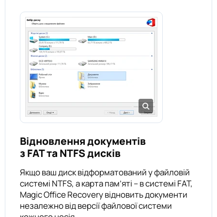
Відновлення документів
з FAT та NTFS дисків
Якщо ваш диск відформатований у файловій
системі NTFS, а карта пам’яті – в системі FAT,
Magic Office Recovery відновить документи
незалежно від версії файлової системи
кожного носія.