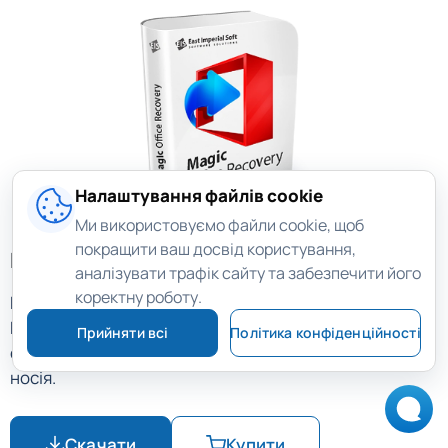
Налаштування файлів cookie
Ми використовуємо файли cookie, щоб
покращити ваш досвід користування,
Придбати програму відновлення Office!
аналізувати трафік сайту та забезпечити його
коректну роботу.
Magic Office Recovery відновлює документи Word,
Excel, PowerPoint, OpenOffice і PDF після видалення,
Прийняти всі
Політика конфіденційності
форматування, пошкодження або втрати доступу до
носія.
Скачати
Купити