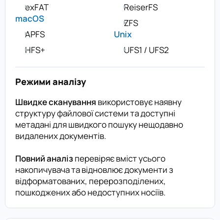
exFAT
ReiserFS
macOS
ZFS
APFS
Unix
HFS+
UFS1 / UFS2
Режими аналізу
Швидке сканування
використовує наявну
структуру файлової системи та доступні
метадані для швидкого пошуку нещодавно
видалених документів.
Повний аналіз
перевіряє вміст усього
накопичувача та відновлює документи з
відформатованих, перерозподілених,
пошкоджених або недоступних носіїв.