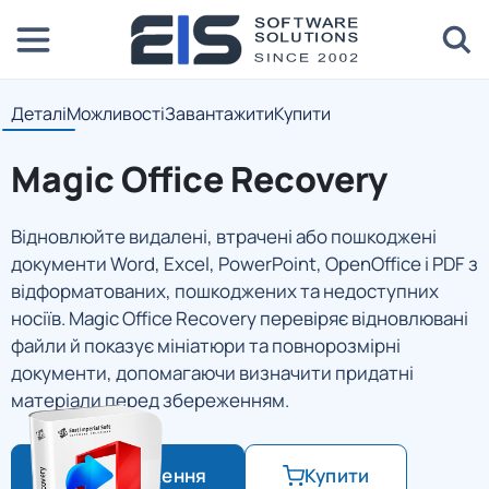
Деталі
Можливості
Завантажити
Купити
Magic Office Recovery
Відновлюйте видалені, втрачені або пошкоджені
документи Word, Excel, PowerPoint, OpenOffice і PDF з
відформатованих, пошкоджених та недоступних
носіїв. Magic Office Recovery перевіряє відновлювані
файли й показує мініатюри та повнорозмірні
документи, допомагаючи визначити придатні
матеріали перед збереженням.
Завантаження
Купити