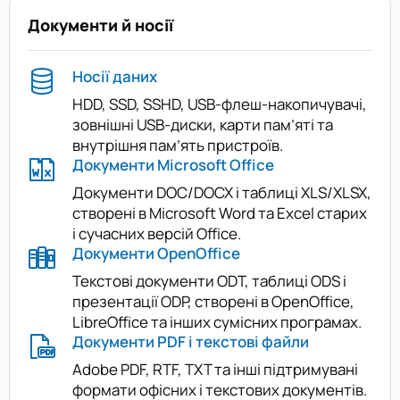
Документи й носії
Носії даних
HDD, SSD, SSHD, USB-флеш-накопичувачі,
зовнішні USB-диски, карти пам’яті та
внутрішня пам’ять пристроїв.
Документи Microsoft Office
Документи DOC/DOCX і таблиці XLS/XLSX,
створені в Microsoft Word та Excel старих
і сучасних версій Office.
Документи OpenOffice
Текстові документи ODT, таблиці ODS і
презентації ODP, створені в OpenOffice,
LibreOffice та інших сумісних програмах.
Документи PDF і текстові файли
Adobe PDF, RTF, TXT та інші підтримувані
формати офісних і текстових документів.