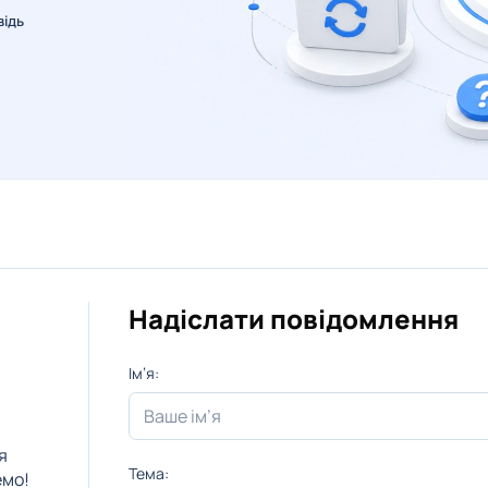
відь
Надіслати повідомлення
Ім’я:
я
Тема:
емо!