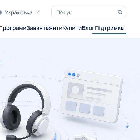
Українська
Програми
Завантажити
Купити
Блог
Підтримка