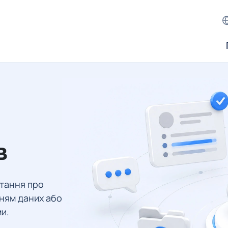
в
итання про
нням даних або
ми.