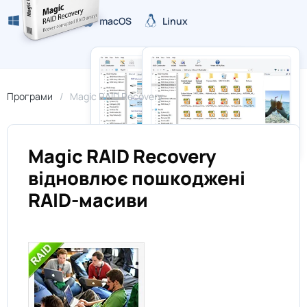
Windows
macOS
Linux
Програми
Magic RAID Recovery
Magic RAID Recovery
відновлює пошкоджені
RAID-масиви