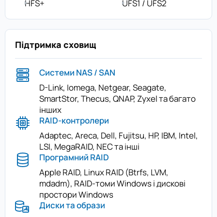
HFS+
UFS1 / UFS2
Підтримка сховищ
Системи NAS / SAN
D-Link, Iomega, Netgear, Seagate,
SmartStor, Thecus, QNAP, Zyxel та багато
інших
RAID-контролери
Adaptec, Areca, Dell, Fujitsu, HP, IBM, Intel,
LSI, MegaRAID, NEC та інші
Програмний RAID
Apple RAID, Linux RAID (Btrfs, LVM,
mdadm), RAID-томи Windows і дискові
простори Windows
Диски та образи