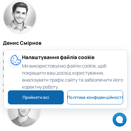
Денис Смірнов
Намагався розширити свій існуючий масив RAID5 і
Налаштування файлів cookie
втратив всі дані. За відгуками на форумах знайшов
Ми використовуємо файли cookie, щоб
Magic RAID Recovery. Програма допомогла відновити
покращити ваш досвід користування,
всі файли.
аналізувати трафік сайту та забезпечити його
Дякую за крутий софт, я вже й не сподівався
коректну роботу.
повернути свої втрачені файли.
Прийняти всі
Політика конфіденційності