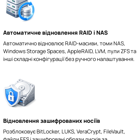
Автоматичне відновлення RAID і NAS
Автоматично відновлює RAID-масиви, томи NAS,
Windows Storage Spaces, AppleRAID, LVM, пули ZFS та
інші складні конфігурації без ручного налаштування.
Відновлення зашифрованих носіїв
Розблоковує BitLocker, LUKS, VeraCrypt, FileVault,
файли EFS і зашифровані образи дисків за