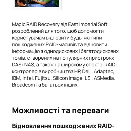
Magic RAID Recovery від East Imperial Soft
розроблений для того, щоб допомогти
користувачам відновити будь-які типи
пошкоджених RAID-масивів та відновити
інформацію з однодискових і багатодискових
томів, створених на популярних пристроях
DAS і NAS, а також на широкому спектрі RAID-
контролерів виробництва HP, Dell , Adaptec,
IBM, Intel, Fujitsu, Silicon Image, LSI, ASMedia,
Broadcom та багатьох інших.
Можливості та переваги
Відновлення пошкоджених RAID-