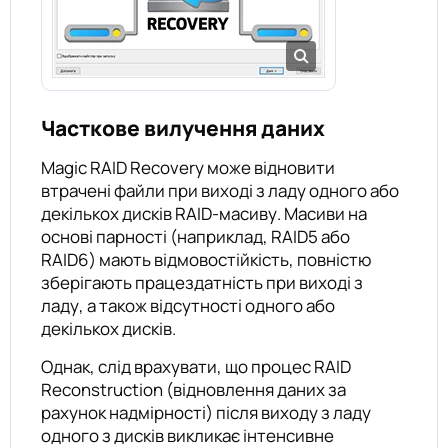
Часткове вилучення даних
Magic RAID Recovery може відновити
втрачені файли при виході з ладу одного або
декількох дисків RAID-масиву. Масиви на
основі парності (наприклад, RAID5 або
RAID6) мають відмовостійкість, повністю
зберігають працездатність при виході з
ладу, а також відсутності одного або
декількох дисків.
Однак, слід врахувати, що процес RAID
Reconstruction (відновлення даних за
рахунок надмірності) після виходу з ладу
одного з дисків викликає інтенсивне