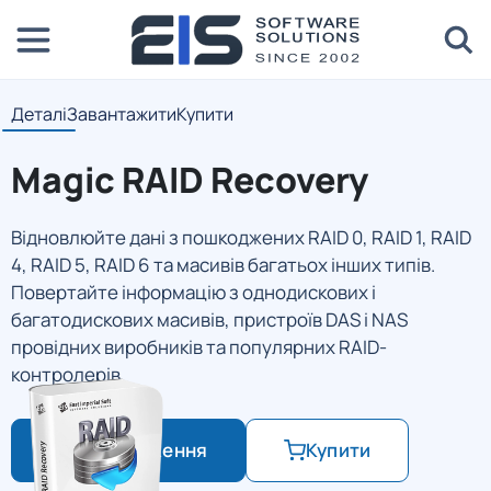
Деталі
Завантажити
Купити
Magic RAID Recovery
Відновлюйте дані з пошкоджених RAID 0, RAID 1, RAID
4, RAID 5, RAID 6 та масивів багатьох інших типів.
Повертайте інформацію з однодискових і
багатодискових масивів, пристроїв DAS і NAS
провідних виробників та популярних RAID-
контролерів.
Завантаження
Купити