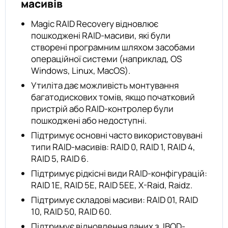
масивів
Magic RAID Recovery відновлює
пошкоджені RAID-масиви, які були
створені програмним шляхом засобами
операційної системи (наприклад, OS
Windows, Linux, MacOS).
Утиліта дає можливість монтування
багатодискових томів, якщо початковий
пристрій або RAID-контролер були
пошкоджені або недоступні.
Підтримує основні часто використовувані
типи RAID-масивів: RAID 0, RAID 1, RAID 4,
RAID 5, RAID 6.
Підтримує рідкісні види RAID-конфігурацій:
RAID 1E, RAID 5E, RAID 5EE, X-Raid, Raidz.
Підтримує складові масиви: RAID 01, RAID
10, RAID 50, RAID 60.
Підтримує відновлення даних з JBOD-