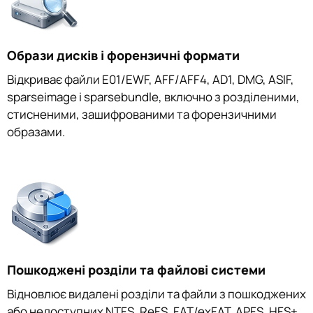
Образи дисків і форензичні формати
Відкриває файли E01/EWF, AFF/AFF4, AD1, DMG, ASIF,
sparseimage і sparsebundle, включно з розділеними,
стисненими, зашифрованими та форензичними
образами.
Пошкоджені розділи та файлові системи
Відновлює видалені розділи та файли з пошкоджених
або недоступних NTFS, ReFS, FAT/exFAT, APFS, HFS+,