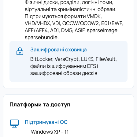
Фізичні диски, розділи, логічні томи,
віртуальні та криміналістичні образи.
Підтримуються формати VMDK,
VHD/VHDX, VDI, QCOW/QCOW2, E01/EWF,
AFF/AFF4, AD1, DMG, ASIF, sparseimage і
sparsebundle.
Зашифровані сховища
BitLocker, VeraCrypt, LUKS, FileVault,
файли із шифруванням EFS і
зашифровані образи дисків
Платформи та доступ
Підтримувані ОС
Windows XP – 11