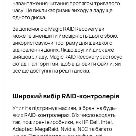
навантаження читання протягом тривалого
часу. Це викликає ризик виходу з ладу ще
одного диска.
За допомогою Magic RAID Recovery ви
можете зменшити ймовірність цього збою,
використовуючи програму для швидкого
відновлення даних. Якщо другий диск вже
вийшов з ладу, Magic RAID Recovery застосує
складні алгоритми, щоб відновити файли, які
все ще доступні на решті дисків.
Широкий вибір RAID-контролерів
Утиліта підтримує масиви, зібрані на будь-
яких RAID-контролерах. В їх число входять
такі поширені виробники, як HP, Dell, Intel,
Adaptec, MegaRaid, Nvidia, NEC та багато
інших. Також підтримуються будь-які