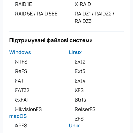
RAID 1E
X-RAID
RAID 5E / RAID 5EE
RAIDZ1 / RAIDZ2 /
RAIDZ3
Підтримувані файлові системи
Windows
Linux
NTFS
Ext2
ReFS
Ext3
FAT
Ext4
FAT32
XFS
exFAT
Btrfs
HikvisionFS
ReiserFS
macOS
ZFS
APFS
Unix