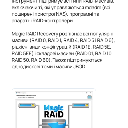
Інструмент підтримує всі типи RAID-масивів,
включаючи ті, які управляються mdadm (всі
поширені пристрої NAS), програмні та
апаратні RAID-контролери.
Magic RAID Recovery розпізнає всі популярні
масиви (RAID 0, RAID 1, RAID 4, RAID 5 і RAID 6),
рідкісні види конфігурацій (RAID 1E, RAID 5E,
RAID 5EE) і складові масиви (RAID 01, RAID 10,
RAID 50, RAID 60). Також підтримуються
однодискові томи і масиви JBOD.