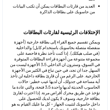
العديد من قارئات البطاقات يمكن أن تكتب البيانات
من حاسوبك على بطاقات الذاكرة
الإختلافات الرئيسية لقارئات البطاقات
ويمكن تقسيم جميع القراء إلى بطاقة خارجية (أجهزة
منفصلة متصلة بحاسوبك باستخدام كابل) والداخلية
(في صلب هيكلك). إذا كنت تأخذ نظرة فاحصة على
مجموعة متنوعة من أجهزة قراءة البطاقات المتوفرة
في السوق، وسترون ان الداخلي 3،5 الأجهزة ليست من
السهل جدا ان تجد، في حين تباع في الكثير من الأجهزة
الخارجية. على الرغم من أن قارئ بطاقة داخلية لن تأخذ
أية مساحة في جدولك، أن لديها عيب خطير: حالات
الحاسوب الحديثة لديها واحدة 3،5 فتحة، والتي عادة ما
تؤخذ عن طريق محرك أقراص مرنة. إذا اخترت لقارئ
بطاقة خارجية، وسوف لا يكون لديك للحصول على
داخل حاسوبك لتثبيت الجهاز – كل ما عليك القيام به هو
ربط قارئ البطاقة باستخدام كبل يو اس بي.