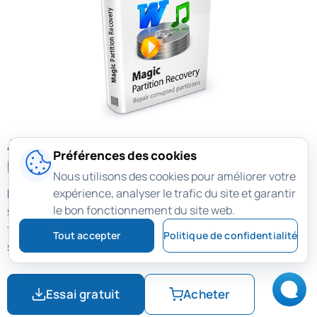
Achetez le logiciel de récupération de
Préférences des cookies
partitions !
Nous utilisons des cookies pour améliorer votre
expérience, analyser le trafic du site et garantir
Magic Partition Recovery restaure les fichiers et
le bon fonctionnement du site web.
structures de disque des partitions supprimées,
formatées, endommagées ou inaccessibles, même si le
Tout accepter
Politique de confidentialité
système de fichiers est corrompu.
Essai gratuit
Acheter