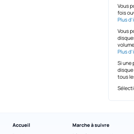
Vous po
fois ou
Plus d’
Vous po
disques
volumes
Plus d
Si une 
disque 
tous le
Sélecti
Accueil
Marche à suivre