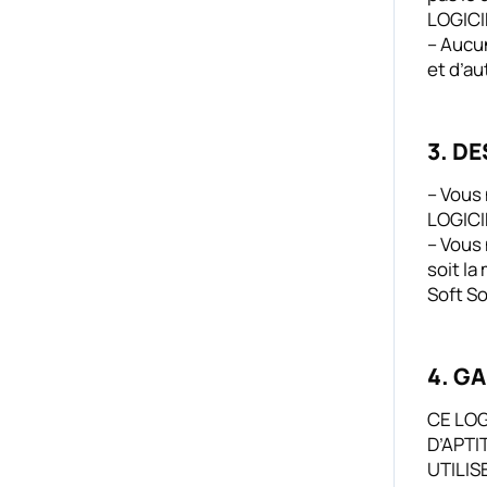
LOGICIE
– Aucun
et d’au
3. D
– Vous 
LOGICIE
– Vous 
soit la
Soft S
4. GA
CE LOG
D’APTI
UTILIS