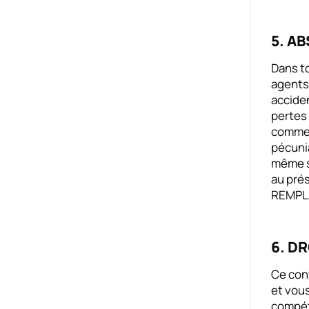
5. A
Dans to
agents
acciden
pertes 
commer
pécunia
même si
au prés
REMPL
6. D
Ce cont
et vous
compéte