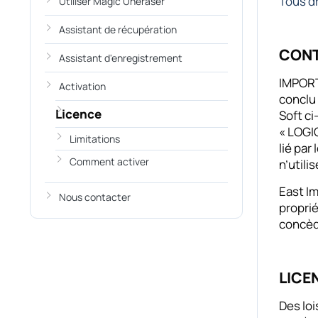
Tous dr
Utiliser Magic Uneraser
Assistant de récupération
CONT
Assistant d'enregistrement
IMPORT
Activation
conclu 
Licence
Soft ci
« LOGIC
Limitations
lié par
Comment activer
n’utili
East Im
Nous contacter
proprié
concède
LICE
Des loi