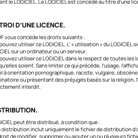
nt le LOGICIEL. Le LOGICIEL est concédé au titre d’une lice
CTROI D’UNE LICENCE.
F vous concède les droits suivants :
pouvez utiliser ce LOGICIEL. L’ « utilisation » du LOGICIEL 
CIEL sur un ordinateur ou un serveur.
pouvez utiliser ce LOGICIEL dans le respect de toutes les lo
qu’elles soient. Sans limiter ce qui précède, l’usage, l’affi
l à orientation pornographique, raciste, vulgaire, obscène, 
inatoire ou présentant des préjugés basés sur la religion, l
ictement interdit.
ISTRIBUTION.
CIEL peut être distribué, à condition que :
 distribution inclut uniquement le fichier de distribution d’
droit de modifier, supprimer ou ajouter un ou plusieurs fichie