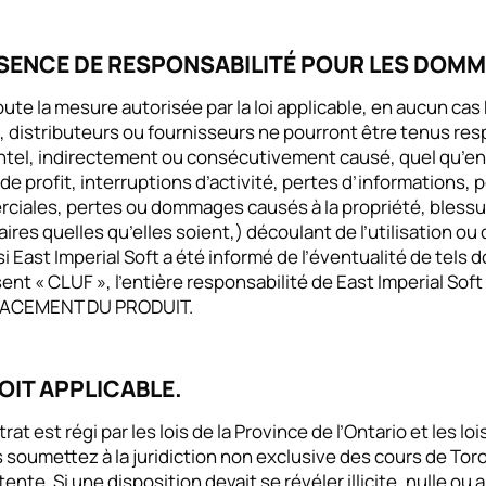
BSENCE DE RESPONSABILITÉ POUR LES DOMM
ute la mesure autorisée par la loi applicable, en aucun cas
, distributeurs ou fournisseurs ne pourront être tenus re
tel, indirectement ou consécutivement causé, quel qu’en so
de profit, interruptions d’activité, pertes d’informations
ciales, pertes ou dommages causés à la propriété, blessu
ires quelles qu’elles soient,) découlant de l’utilisation ou d
 East Imperial Soft a été informé de l’éventualité de tel
ent « CLUF », l’entière responsabilité de East Imperial S
ACEMENT DU PRODUIT.
ROIT APPLICABLE.
rat est régi par les lois de la Province de l’Ontario et les 
 soumettez à la juridiction non exclusive des cours de Toro
nte. Si une disposition devait se révéler illicite, nulle ou