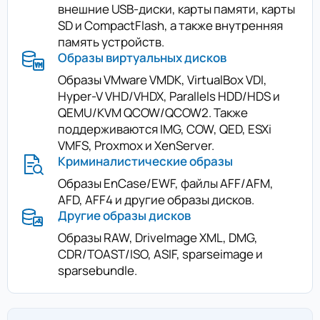
внешние USB-диски, карты памяти, карты
SD и CompactFlash, а также внутренняя
память устройств.
Образы виртуальных дисков
Образы VMware VMDK, VirtualBox VDI,
Hyper-V VHD/VHDX, Parallels HDD/HDS и
QEMU/KVM QCOW/QCOW2. Также
поддерживаются IMG, COW, QED, ESXi
VMFS, Proxmox и XenServer.
Криминалистические образы
Образы EnCase/EWF, файлы AFF/AFM,
AFD, AFF4 и другие образы дисков.
Другие образы дисков
Образы RAW, DriveImage XML, DMG,
CDR/TOAST/ISO, ASIF, sparseimage и
sparsebundle.