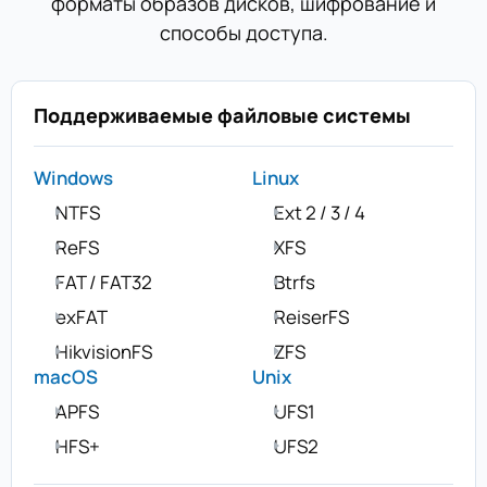
форматы образов дисков, шифрование и
способы доступа.
Поддерживаемые файловые системы
Windows
Linux
NTFS
Ext 2 / 3 / 4
ReFS
XFS
FAT / FAT32
Btrfs
exFAT
ReiserFS
HikvisionFS
ZFS
macOS
Unix
APFS
UFS1
HFS+
UFS2