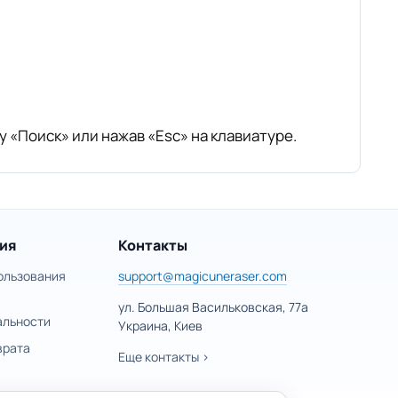
 «Поиск» или нажав «Esc» на клавиатуре.
ия
Контакты
ользования
support@magicuneraser.com
ул. Большая Васильковская, 77а
альности
Украина, Киев
врата
Еще контакты >