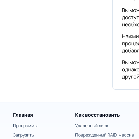
Вы мож
доступ
необх
Нажмит
процед
добавл
Вы мож
однако
другой
Главная
Как восстановить
Программы
Удаленный диск
Загрузить
Поврежденный RAID-массив