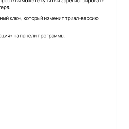
прост: вы можете купить и зарегистрировать
тера.
нный ключ, который изменит триал-версию
ация» на панели программы.