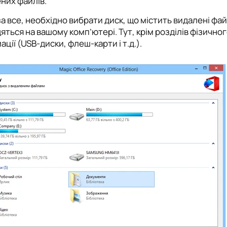
них файлів.
а все, необхідно вибрати диск, що містить видалені фай
яться на вашому комп’ютері. Тут, крім розділів фізичног
ації (USB-диски, флеш-карти і т.д.).