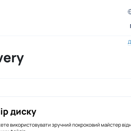
Д
very
ір диску
ете використовувати зручний покроковий майстер відн