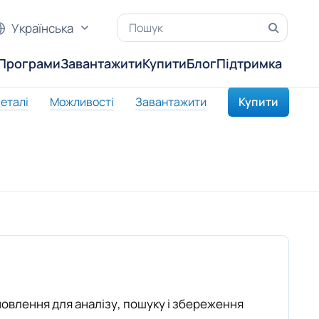
Українська
Програми
Завантажити
Купити
Блог
Підтримка
еталі
Можливості
Завантажити
Купити
овлення для аналізу, пошуку і збереження