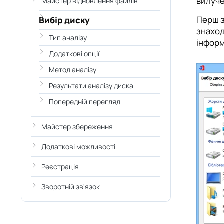
вилуче
Майстер відновлення файлів
Перш з
Вибір диску
знаход
Тип аналізу
інформ
Додаткові опції
Метод аналізу
Результати аналізу диска
Попередній перегляд
Майстер збереження
Додаткові можливості
Реєстрація
Зворотній зв'язок