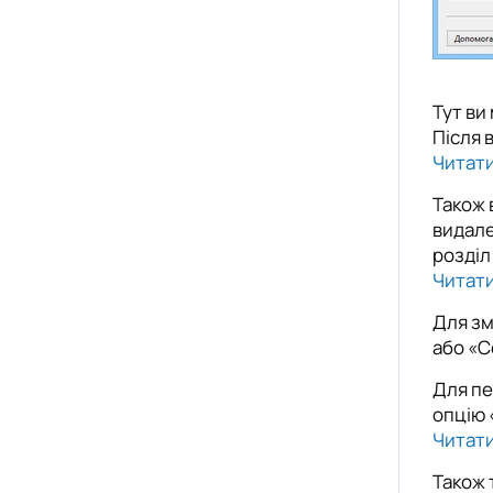
Тут ви
Після 
Читати
Також 
видале
розділ
Читати
Для зм
або «С
Для пе
опцію 
Читати
Також 