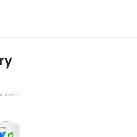
ry
entation