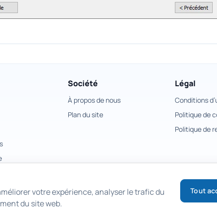
Société
Légal
À propos de nous
Conditions d’u
Plan du site
Politique de c
Politique de
s
e
Tout ac
méliorer votre expérience, analyser le trafic du
ement du site web.
Copyright © 2026 East Imperial Soft