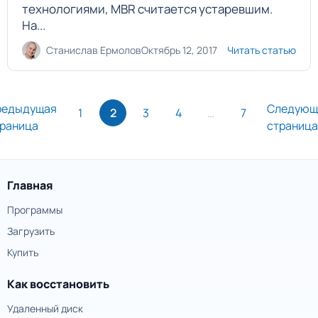
технологиями, MBR считается устаревшим.
На...
Станислав Ермолов
Октябрь 12, 2017
Читать статью
редыдущая
Следующ
1
2
3
4
…
7
раница
страница
Главная
Программы
Загрузить
Купить
Как восстановить
Удаленный диск