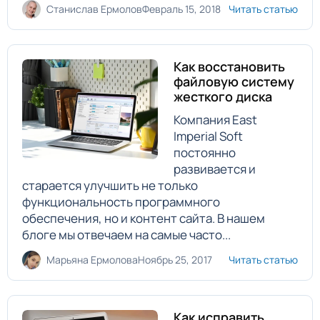
Станислав Ермолов
Февраль 15, 2018
Читать статью
Как восстановить
файловую систему
жесткого диска
Компания East
Imperial Soft
постоянно
развивается и
старается улучшить не только
функциональность программного
обеспечения, но и контент сайта. В нашем
блоге мы отвечаем на самые часто...
Марьяна Ермолова
Ноябрь 25, 2017
Читать статью
Как исправить