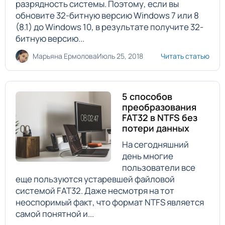
разрядность системы. Поэтому, если вы
обновите 32-битную версию Windows 7 или 8
(8.1) до Windows 10, в результате получите 32-
битную версию...
Марьяна Ермолова
Июль 25, 2018
Читать статью
5 способов
преобразования
FAT32 в NTFS без
потери данных
На сегодняшний
день многие
пользователи все
еще пользуются устаревшей файловой
системой FAT32. Даже несмотря на тот
неоспоримый факт, что формат NTFS является
самой понятной и...