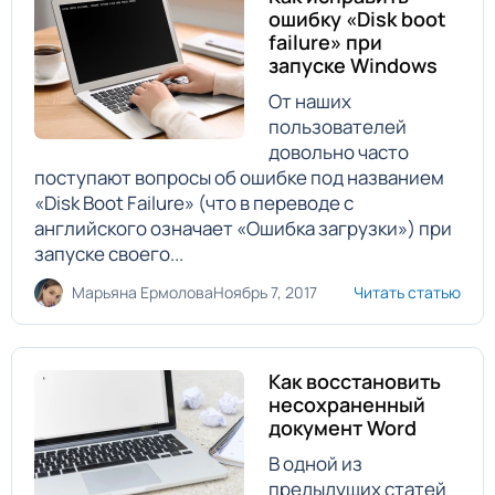
ошибку «Disk boot
failure» при
запуске Windows
От наших
пользователей
довольно часто
поступают вопросы об ошибке под названием
«Disk Boot Failure» (что в переводе с
английского означает «Ошибка загрузки») при
запуске своего...
Марьяна Ермолова
Ноябрь 7, 2017
Читать статью
Как восстановить
несохраненный
документ Word
В одной из
предыдущих статей