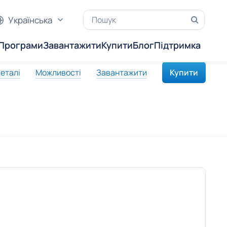
Українська
Програми
Завантажити
Купити
Блог
Підтримка
еталі
Можливості
Завантажити
Купити