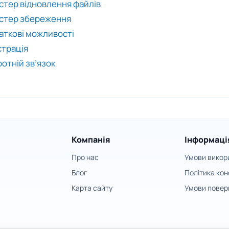
стер відновлення файлів
стер збереження
аткові можливості
страція
отній зв’язок
Компанія
Інформаці
Про нас
Умови викор
Блог
Політика кон
Карта сайту
Умови повер