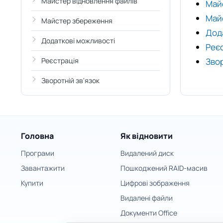
Майстер відновлення файлів
Май
Май
Майстер збереження
Дод
Додаткові можливості
Реє
Реєстрація
Звор
Зворотній зв'язок
Головна
Як відновити
Програми
Видалений диск
Завантажити
Пошкоджений RAID-масив
Купити
Цифрові зображення
Видалені файли
Документи Office