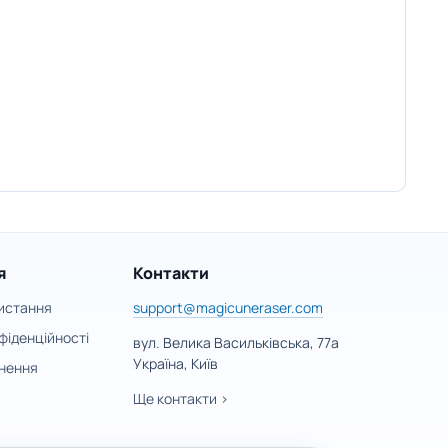
я
Контакти
истання
support@magicuneraser.com
фіденційності
вул. Велика Васильківська, 77а
Україна, Київ
нення
Ще контакти >