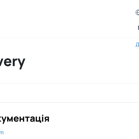
Д
very
ументація
уп