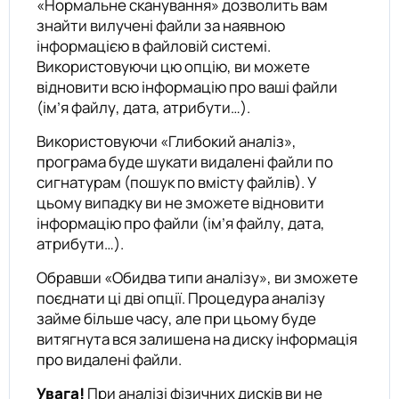
«Нормальне сканування» дозволить вам
знайти вилучені файли за наявною
інформацією в файловій системі.
Використовуючи цю опцію, ви можете
відновити всю інформацію про ваші файли
(ім’я файлу, дата, атрибути…).
Використовуючи «Глибокий аналіз»,
програма буде шукати видалені файли по
сигнатурам (пошук по вмісту файлів). У
цьому випадку ви не зможете відновити
інформацію про файли (ім’я файлу, дата,
атрибути…).
Обравши «Обидва типи аналізу», ви зможете
поєднати ці дві опції. Процедура аналізу
займе більше часу, але при цьому буде
витягнута вся залишена на диску інформація
про видалені файли.
Увага!
При аналізі фізичних дисків ви не