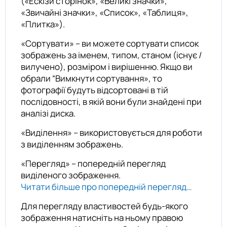
(«Ескізи сторінок», «Великі значки»,
«Звичайні значки», «Список», «Таблиця»,
«Плитка»).
«Сортувати» – ви можете сортувати список
зображень за іменем, типом, станом (існує /
вилучено), розміром і вирішенню. Якщо ви
обрали “Вимкнути сортування», то
фотографії будуть відсортовані в тій
послідовності, в якій вони були знайдені при
аналізі диска.
«Виділення» – використовується для роботи
з виділенням зображень.
«Перегляд» – попередній перегляд
виділеного зображення.
Читати більше про попередній перегляд…
Для перегляду властивостей будь-якого
зображення натисніть на ньому правою