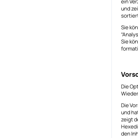
ein Ver
und ze
sortier
Sie kö
“Analy
Sie kön
formati
Vors
Die Opt
Wieder
Die Vo
und hat
zeigt d
Hexedi
den Inh