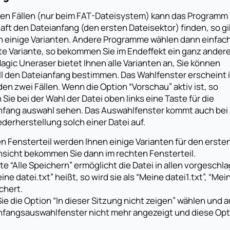
igen Fällen (nur beim FAT-Dateisystem) kann das Programm
aft den Dateianfang (den ersten Dateisektor) finden, so gi
n einige Varianten. Andere Programme wählen dann einfac
ste Variante, so bekommen Sie im Endeffekt ein ganz ander
agic Uneraser bietet Ihnen alle Varianten an, Sie können
l den Dateianfang bestimmen. Das Wahlfenster erscheint 
en zwei Fällen. Wenn die Option “Vorschau” aktiv ist, so
Sie bei der Wahl der Datei oben links eine Taste für die
nfang auswahl sehen. Das Auswahlfenster kommt auch bei
derherstellung solch einer Datei auf.
ken Fensterteil werden Ihnen einige Varianten für den ers
nsicht bekommen Sie dann im rechten Fensterteil.
te “Alle Speichern” ermöglicht die Datei in allen vorgesch
eine datei.txt” heißt, so wird sie als “Meine datei1.txt”, “Mei
chert.
e die Option “In dieser Sitzung nicht zeigen” wählen und au
nfangsauswahlfenster nicht mehr angezeigt und diese Opti