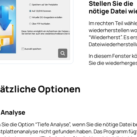
Stellen Sie die
nötige Datei w
Im rechten Teil wähl
wiederherstellen wol
“Wiederherst”. Es er
Dateiwiederherstell
In diesem Fenster k
Sie die wiederherge
ätzliche Optionen
 Analyse
Sie die Option “Tiefe Analyse”, wenn Sie die nötige Datei b
stplattenanalyse nicht gefunden haben. Das Programm füg