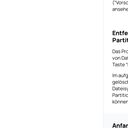
(“Vors
ansehe
Entfe
Parti
Das Pr
von Dat
Taste “
Im auf
gelösc
Dateis
Partit
können
Anfa