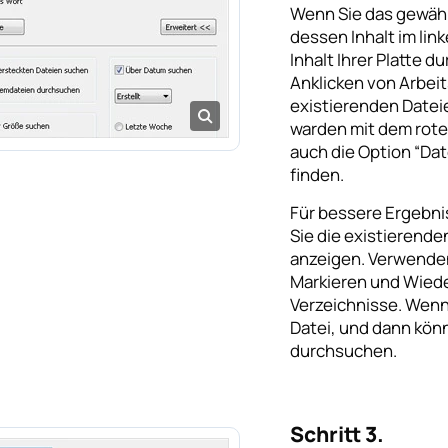
Wenn Sie das gewähl
dessen Inhalt im lin
Inhalt Ihrer Platte 
Anklicken von Arbei
existierenden Datei
warden mit dem rot
auch die Option “Dat
finden.
Für bessere Ergebnis
Sie die existierend
anzeigen. Verwenden
Markieren und Wiede
Verzeichnisse. Wenn 
Datei, und dann könn
durchsuchen.
Schritt 3.