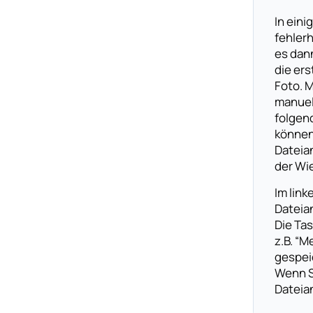
In ein
fehlerh
es dan
die er
Foto. M
manuel
folgend
können 
Dateia
der Wie
Im lin
Dateia
Die Tas
z.B. “M
gespei
Wenn Si
Dateia