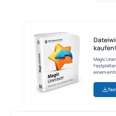
Dateiwi
kaufen
Magic Uner
Festplatte
einem einf
Tes