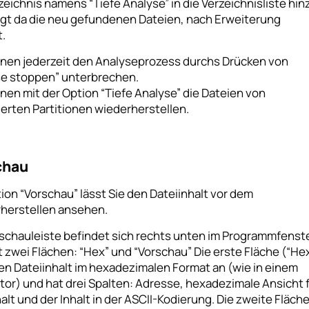
zeichnis namens “Tiefe Analyse” in die Verzeichnisliste hin
igt da die neu gefundenen Dateien, nach Erweiterung
t.
nnen jederzeit den Analyseprozess durchs Drücken von
se stoppen” unterbrechen.
nen mit der Option “Tiefe Analyse” die Dateien von
erten Partitionen wiederherstellen.
chau
ion “Vorschau” lässt Sie den Dateiinhalt vor dem
herstellen ansehen.
rschauleiste befindet sich rechts unten im Programmfenst
 zwei Flächen: “Hex” und “Vorschau” Die erste Fläche (“He
en Dateiinhalt im hexadezimalen Format an (wie in einem
tor) und hat drei Spalten: Adresse, hexadezimale Ansicht 
alt und der Inhalt in der ASCII-Kodierung. Die zweite Fläch