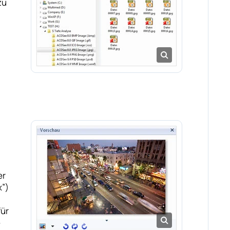
zu
er
x”)
für
e