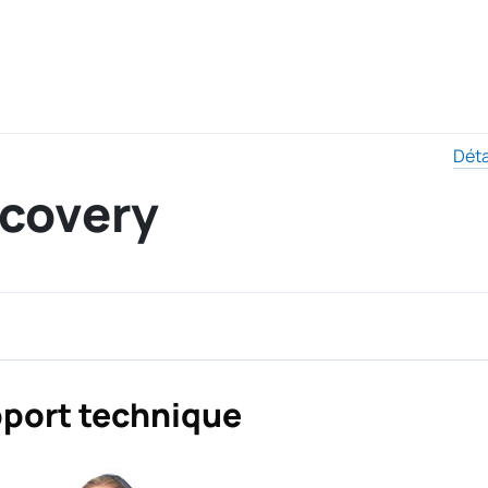
Déta
ecovery
port technique