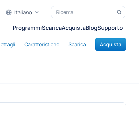
Italiano
Programmi
Scarica
Acquista
Blog
Supporto
ettagli
Caratteristiche
Scarica
Acquista