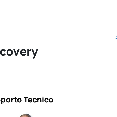
D
ecovery
porto Tecnico