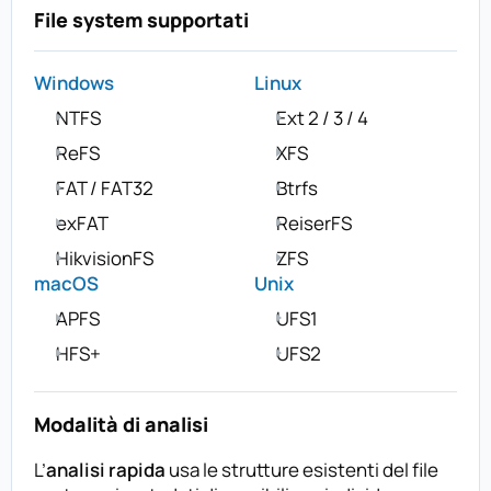
File system supportati
Windows
Linux
NTFS
Ext 2 / 3 / 4
ReFS
XFS
FAT / FAT32
Btrfs
exFAT
ReiserFS
HikvisionFS
ZFS
macOS
Unix
APFS
UFS1
HFS+
UFS2
Modalità di analisi
L’
analisi rapida
usa le strutture esistenti del file