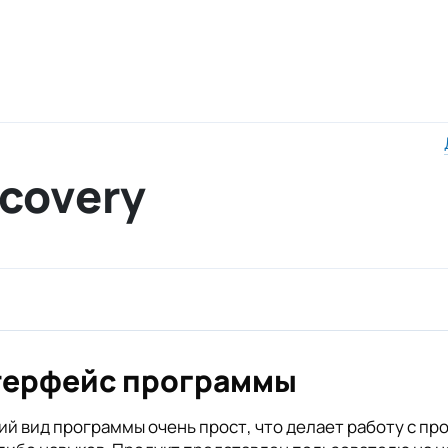
ecovery
терфейс программы
й вид программы очень прост, что делает работу с пр