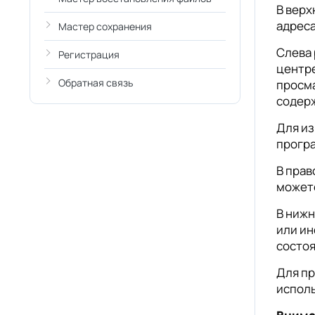
В верх
адреса
Мастер сохранения
Слева 
Регистрация
центре
Обратная связь
просма
содерж
Для из
прогр
В прав
можете
В нижн
или ин
состоя
Для пр
исполь