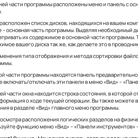
ней части программы расположены меню и панель с ос
.
расположен список дисков, находящихся на вашем комп
 – основная часть программы. Выделяя необходимый ди
тривать их содержимое в основной части программы. 
имое вашего диска так же, как делаете это в проводни
менения типа отображения и метода сортировки файло
аммы.
ой части программы находятся панель предварительно
 включать/отключать эти панели в меню «Вид» – «Пан
ей части окна находится строка состояния, в которой
формация о ходе текущей операции. Вы также можете 
ния в разделе «Вид» главного меню программы.
осмотра расположения логических разделов на физиче
зуйте функцию меню «Вид» – «Панели инструментов» 