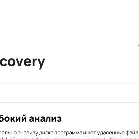
ecovery
бокий анализ
ельно анализу диска программа ищет удаленные файлы