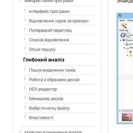
Знайде
Використання програми
Інтерфейс програми
Відновлення «крок за кроком»
Попередній перегляд
Список відновлення
Опція пошуку
Глибокий аналіз
Пошук видалених томів
Робота з образами дисків
HEX-редактор
Менеджер дисків
Вибір початку файлу
Властивості
Майстер відновлення файлів