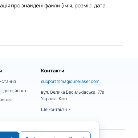
ція про знайдені файли (ім’я, розмір, дата,
я
Контакти
истання
support@magicuneraser.com
фіденційності
вул. Велика Васильківська, 77а
Україна, Київ
нення
Ще контакти >