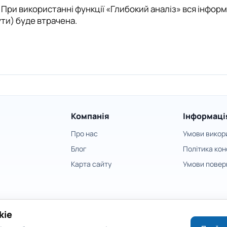
При використанні функції «Глибокий аналіз» вся інформа
ти) буде втрачена.
Компанія
Інформаці
Про нас
Умови викор
Блог
Політика кон
Карта сайту
Умови повер
kie