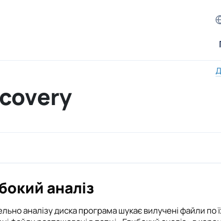
Д
ecovery
бокий аналіз
льно аналізу диска програма шукає вилучені файли по ї