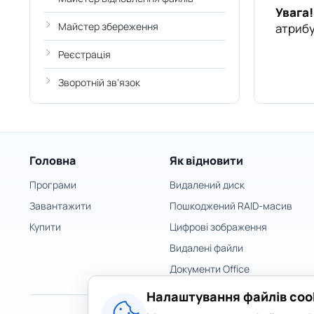
Увага!
Майстер збереження
атрибу
Реєстрація
Зворотній зв'язок
Головна
Як відновити
Програми
Видалений диск
Завантажити
Пошкоджений RAID-масив
Купити
Цифрові зображення
Видалені файли
Документи Office
Налаштування файлів coo