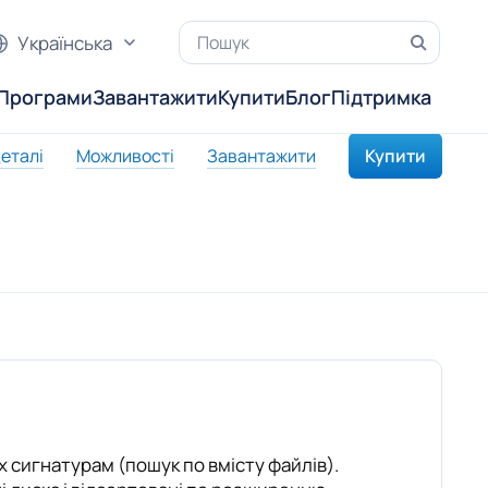
Українська
Програми
Завантажити
Купити
Блог
Підтримка
еталі
Можливості
Завантажити
Купити
х сигнатурам (пошук по вмісту файлів).