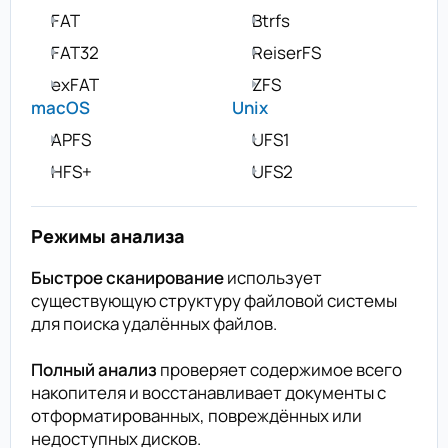
FAT
Btrfs
FAT32
ReiserFS
exFAT
ZFS
macOS
Unix
APFS
UFS1
HFS+
UFS2
Режимы анализа
Быстрое сканирование
использует
существующую структуру файловой системы
для поиска удалённых файлов.
Полный анализ
проверяет содержимое всего
накопителя и восстанавливает документы с
отформатированных, повреждённых или
недоступных дисков.