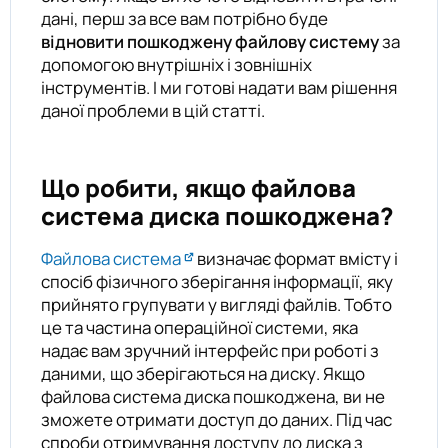
дані, перш за все вам потрібно буде
відновити пошкоджену файлову систему
за
допомогою внутрішніх і зовнішніх
інструментів. І ми готові надати вам рішення
даної проблеми в цій статті.
Що робити, якщо файлова
система диска пошкоджена?
Файлова система
визначає формат вмісту і
спосіб фізичного зберігання інформації, яку
прийнято групувати у вигляді файлів. Тобто
це та частина операційної системи, яка
надає вам зручний інтерфейс при роботі з
даними, що зберігаються на диску. Якщо
файлова система диска пошкоджена, ви не
зможете отримати доступ до даних. Під час
спроби отримування доступу до диска з