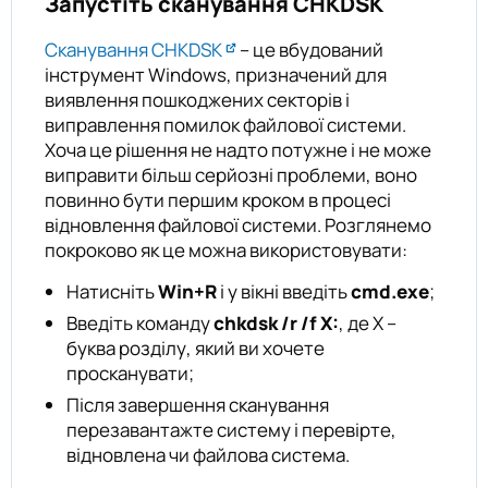
Запустіть сканування CHKDSK
Сканування CHKDSK
– це вбудований
інструмент Windows, призначений для
виявлення пошкоджених секторів і
виправлення помилок файлової системи.
Хоча це рішення не надто потужне і не може
виправити більш серйозні проблеми, воно
повинно бути першим кроком в процесі
відновлення файлової системи. Розглянемо
покроково як це можна використовувати:
Натисніть
Win+R
і у вікні введіть
cmd.exe
;
Введіть команду
chkdsk /r /f X:
, де X –
буква розділу, який ви хочете
просканувати;
Після завершення сканування
перезавантажте систему і перевірте,
відновлена чи файлова система.