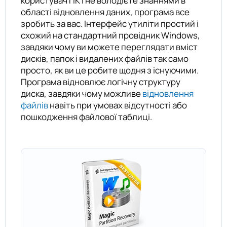
користувач ПК і не володієте знаннями в
області відновлення даних, програма все
зробить за вас. Інтерфейс утиліти простий і
схожий на стандартний провідник Windows,
завдяки чому ви можете переглядати вміст
дисків, папок і видалених файлів так само
просто, як ви це робите щодня з існуючими.
Програма відновлює логічну структуру
диска, завдяки чому можливе
відновлення
файлів
навіть при умовах відсутності або
пошкодження файлової таблиці.