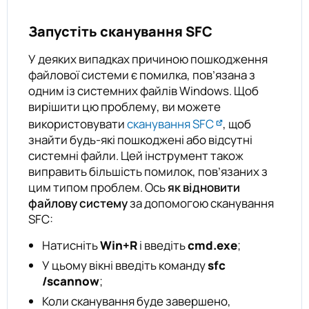
Запустіть сканування SFC
У деяких випадках причиною пошкодження
файлової системи є помилка, пов’язана з
одним із системних файлів Windows. Щоб
вирішити цю проблему, ви можете
використовувати
сканування SFC
, щоб
знайти будь-які пошкоджені або відсутні
системні файли. Цей інструмент також
виправить більшість помилок, пов’язаних з
цим типом проблем. Ось
як відновити
файлову систему
за допомогою сканування
SFC:
Натисніть
Win+R
і введіть
cmd.exe
;
У цьому вікні введіть команду
sfc
/scannow
;
Коли сканування буде завершено,