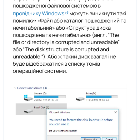
пошкодженої файлової системою в
провіднику Windows
можуть виникнути такі
помилки: «Файл або каталог пошкоджений та
нечитабельний» або «Структура диска
пошкоджена та нечитабельна» (англ. “The
file or directory is corrupted and unreadable”
або “The disk structure is corrupted and
unreadable “). Або ж такий диск взагалі не
буде відображатися в списку томів
операційної системи.