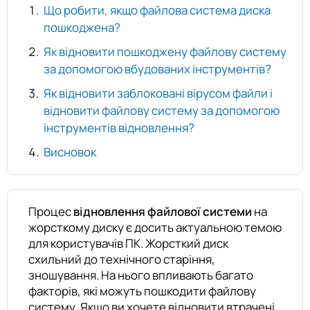
Що робити, якщо файлова система диска
пошкоджена?
Як відновити пошкоджену файлову систему
за допомогою вбудованих інструментів?
Як відновити заблоковані вірусом файли і
відновити файлову систему за допомогою
інструментів відновлення?
Висновок
Процес
відновлення файлової системи
на
жорсткому диску є досить актуальною темою
для користувачів ПК. Жорсткий диск
схильний до технічного старіння,
зношування. На нього впливають багато
факторів, які можуть пошкодити файлову
систему. Якщо ви хочете відновити втрачені