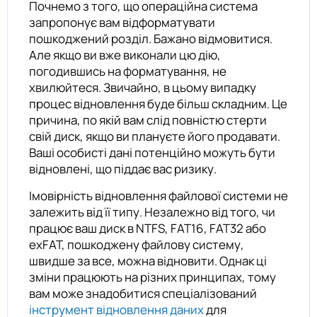
Почнемо з того, що операційна система
запропонує вам відформатувати
пошкоджений розділ. Бажано відмовитися.
Але якщо ви вже виконали цю дію,
погодившись на форматування, не
хвилюйтеся. Звичайно, в цьому випадку
процес відновлення буде більш складним. Це
причина, по якій вам слід повністю стерти
свій диск, якщо ви плануєте його продавати.
Ваші особисті дані потенційно можуть бути
відновлені, що піддає вас ризику.
Імовірність відновлення файлової системи не
залежить від її типу. Незалежно від того, чи
працює ваш диск в NTFS, FAT16, FAT32 або
exFAT, пошкоджену файлову систему,
швидше за все, можна відновити. Однак ці
зміни працюють на різних принципах, тому
вам може знадобитися спеціалізований
інструмент відновлення даних
для