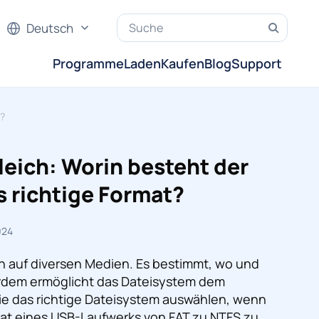
Deutsch
Programme
Laden
Kaufen
Blog
Support
t?
eich: Worin besteht der
 richtige Format?
024
n auf diversen Medien. Es bestimmt, wo und
rdem ermöglicht das Dateisystem dem
Sie das richtige Dateisystem auswählen, wenn
mat eines USB-Laufwerks von FAT zu NTFS zu