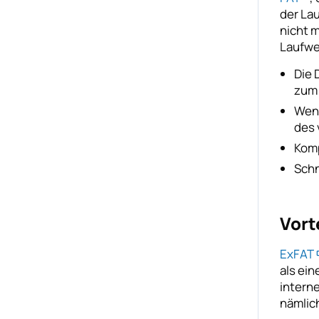
der La
nicht 
Laufwe
Die 
zum 
Weni
des 
Komp
Schn
Vort
ExFAT
als ei
intern
nämlic