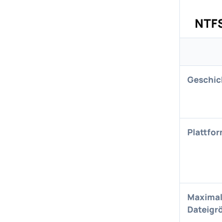
NTFS
Geschic
Plattfo
Maxima
Dateigr