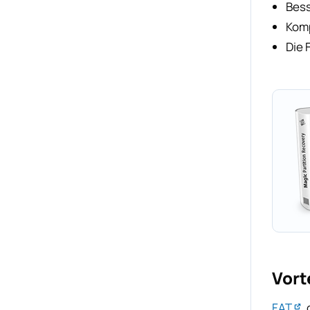
Bess
Komp
Die 
Vort
FAT
,