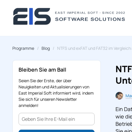
Programme
Blog
NTFS und exFAT und FAT32 im Vergleich:
NTF
Bleiben Sie am Ball
Unt
Seien Sie der Erste, der über
Neuigkeiten und Aktualisierungen von
East Imperial Soft informiert wird, indem
Mar
Sie sich für unseren Newsletter
anmelden!
Ein Da
wie di
Betrie
Sie ei