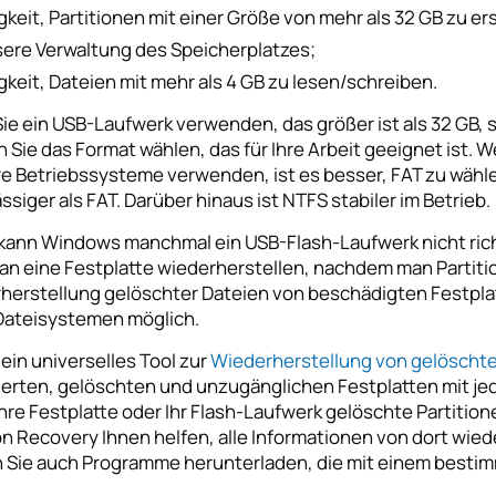
gkeit, Partitionen mit einer Größe von mehr als 32 GB zu ers
ere Verwaltung des Speicherplatzes;
gkeit, Dateien mit mehr als 4 GB zu lesen/schreiben.
ie ein USB-Laufwerk verwenden, das größer ist als 32 GB,
Sie das Format wählen, das für Ihre Arbeit geeignet ist. 
e Betriebssysteme verwenden, ist es besser, FAT zu wählen
ssiger als FAT. Darüber hinaus ist NTFS stabiler im Betrieb.
 kann Windows manchmal ein USB-Flash-Laufwerk nicht richt
an eine Festplatte wiederherstellen, nachdem man Partitio
herstellung gelöschter Dateien von beschädigten Festplat
ateisystemen möglich.
 ein universelles Tool zur
Wiederherstellung von gelöscht
ierten, gelöschten und unzugänglichen Festplatten mit je
re Festplatte oder Ihr Flash-Laufwerk gelöschte Partition
on Recovery Ihnen helfen, alle Informationen von dort wied
 Sie auch Programme herunterladen, die mit einem bestim