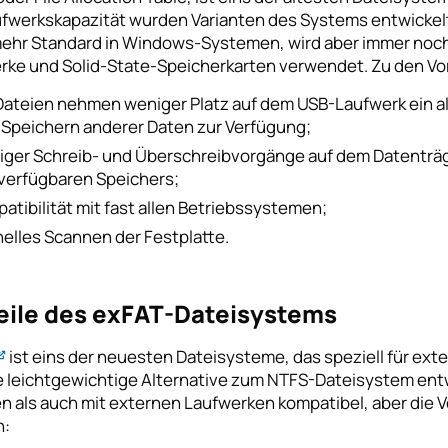
ufwerkskapazität wurden Varianten des Systems entwickelt,
mehr Standard in Windows-Systemen, wird aber immer noch
rke und Solid-State-Speicherkarten verwendet. Zu den Vo
Dateien nehmen weniger Platz auf dem USB-Laufwerk ein als
Speichern anderer Daten zur Verfügung;
ger Schreib- und Überschreibvorgänge auf dem Datenträge
verfügbaren Speichers;
atibilität mit fast allen Betriebssystemen;
elles Scannen der Festplatte.
eile des exFAT-Dateisystems
ist eins der neuesten Dateisysteme, das speziell für ex
ne leichtgewichtige Alternative zum NTFS-Dateisystem entw
en als auch mit externen Laufwerken kompatibel, aber die 
h: