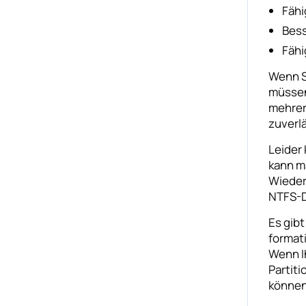
Fähi
Bess
Fähi
Wenn S
müssen 
mehrer
zuverlä
Leider
kann m
Wieder
NTFS-D
Es gibt
format
Wenn Ih
Partiti
können