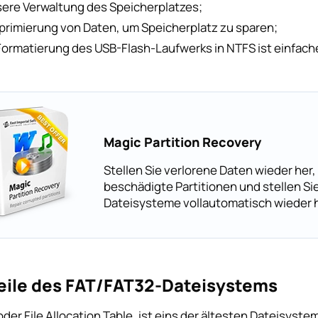
ere Verwaltung des Speicherplatzes;
rimierung von Daten, um Speicherplatz zu sparen;
Formatierung des USB-Flash-Laufwerks in NTFS ist einfacher
Magic Partition Recovery
Stellen Sie verlorene Daten wieder her,
beschädigte Partitionen und stellen S
Dateisysteme vollautomatisch wieder h
eile des FAT/FAT32-Dateisystems
 oder File Allocation Table, ist eins der ältesten Dateisys