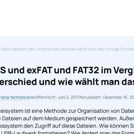
 Worin besteht der Unterschied und wie wählt man das richtige Forma
S und exFAT und FAT32 im Vergl
erschied und wie wählt man das
iana Yermolova
Veröffentlicht: Juni 2, 2017
Aktualisiert: Dezember 16, 2
teisystem ist eine Methode zur Organisation von Date
e Dateien auf dem Medium gespeichert werden. Auße
bssystem den Zugriff auf diese Dateien. Wie können 
n USB-Laufwerk formatieren? Wie ändert man das For