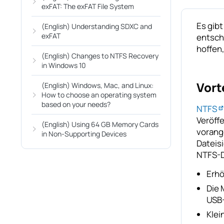
exFAT: The exFAT File System
Es gib
(English) Understanding SDXC and
exFAT
entsch
hoffen,
(English) Changes to NTFS Recovery
in Windows 10
Vort
(English) Windows, Mac, and Linux:
How to choose an operating system
based on your needs?
NTFS
Veröff
(English) Using 64 GB Memory Cards
vorang
in Non-Supporting Devices
Dateis
NTFS-D
Erhö
Die 
USB-
Klei