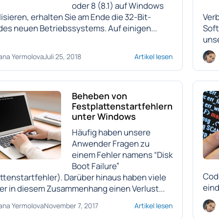
oder 8 (8.1) auf Windows
lisieren, erhalten Sie am Ende die 32-Bit-
Ver
des neuen Betriebssystems. Auf einigen...
Soft
unse
ana Yermolova
Juli 25, 2018
Artikel lesen
Beheben von
Festplattenstartfehlern
unter Windows
Häufig haben unsere
Anwender Fragen zu
einem Fehler namens “Disk
Boot Failure”
Cod
ttenstartfehler). Darüber hinaus haben viele
eind
r in diesem Zusammenhang einen Verlust...
ana Yermolova
November 7, 2017
Artikel lesen