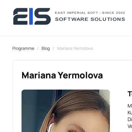
Programme
Blog
Mariana Yermolova
Mariana Yermolova
T
M
K
D
V