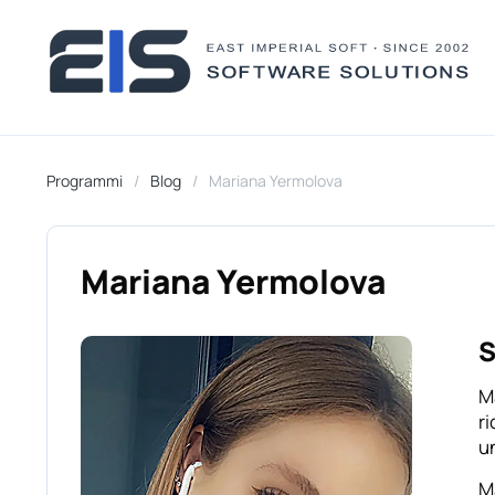
Programmi
Blog
Mariana Yermolova
Mariana Yermolova
S
Ma
r
un
Ma