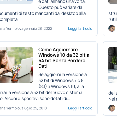
e dati almeno una volta.
Questo può variare da
ocumenti di testo mancanti dal desktop alla
stru
completa...
l’uti
ana Yermolova
gennaio 28, 2022
Leggi l’articolo
Come Aggiornare
Windows 10 da 32 bit a
64 bit Senza Perdere
Dati
Se aggiorni la versione a
32 bit di Windows 7 o 8
(8.1) a Windows 10, alla
errai la versione a 32 bit del nuovo sistema
dei 
. Alcuni dispositivi sono dotati di...
Nel 
ana Yermolova
luglio 25, 2018
Leggi l’articolo