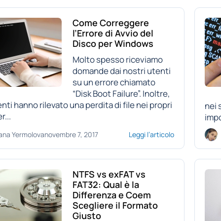
Come Correggere
l’Errore di Avvio del
Disco per Windows
Molto spesso riceviamo
domande dai nostri utenti
su un errore chiamato
“Disk Boot Failure”. Inoltre,
nti hanno rilevato una perdita di file nei propri
nei 
...
impo
ana Yermolova
novembre 7, 2017
Leggi l’articolo
NTFS vs exFAT vs
FAT32: Qual è la
Differenza e Coem
Scegliere il Formato
Giusto