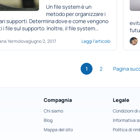
Un file system è un
metodo per organizzare i
vari supporti. Determina dove e come vengono
evit
i i file sul supporto. Inoltre, il file system...
futu
ana Yermolova
giugno 2, 2017
Leggi l’articolo
1
2
Pagina suc
Compagnia
Legale
Chi siamo
Condizioni di
Blog
Informativa su
Mappa del sito
Politica di ri