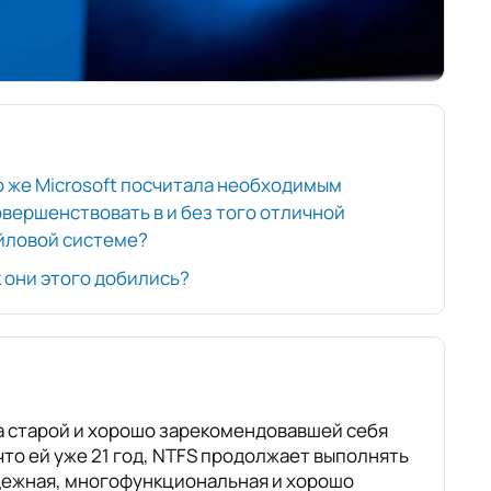
о же Microsoft посчитала необходимым
овершенствовать в и без того отличной
йловой системе?
 они этого добились?
а старой и хорошо зарекомендовавшей себя
что ей уже 21 год, NTFS продолжает выполнять
адежная, многофункциональная и хорошо