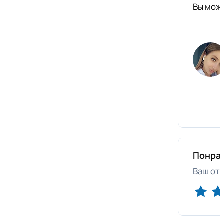
Вы мож
Понра
Ваш от