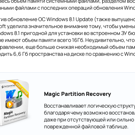
весь объем памяти системными файлами, разделом во
ными файлами с последних операций обновления Wind
ив обновление ОС Windows 8.1 Update (также выпущено
oft уделила значительное внимание тому, чтобы умень
dows 8.1 пригодной для установки во встроенном ЗУ 
е имеют объем памяти всего 16Гб. Неудивительно, что
равлении, еще больше снижая необходимый объем памя
дить 6,6 Гб пространства на диске по сравнению с Wind
Magic Partition Recovery
Восстанавливает логическую структу
благодаря чему возможно восстано
даже при отсутствующей или сильно
поврежденной файловой таблице.