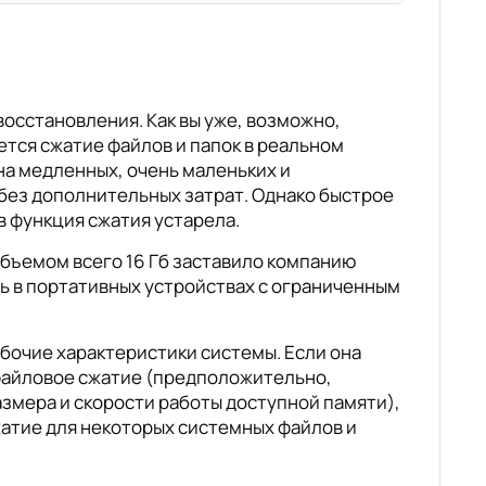
восстановления. Как вы уже, возможно,
ется сжатие файлов и папок в реальном
на медленных, очень маленьких и
 без дополнительных затрат. Однако быстрое
в функция сжатия устарела.
бъемом всего 16 Гб заставило компанию
ь в портативных устройствах с ограниченным
абочие характеристики системы. Если она
офайловое сжатие (предположительно,
змера и скорости работы доступной памяти),
жатие для некоторых системных файлов и