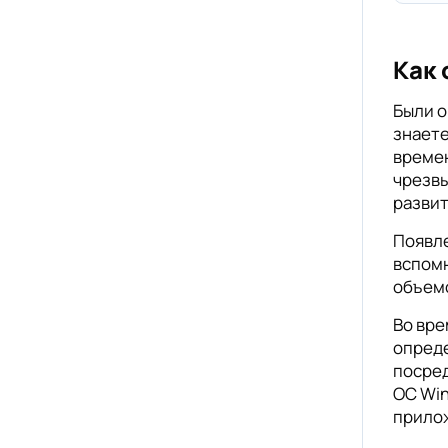
Как 
Были о
знаете
времен
чрезвы
развит
Появле
вспомн
объем
Во вре
опреде
посред
ОС Win
прилож