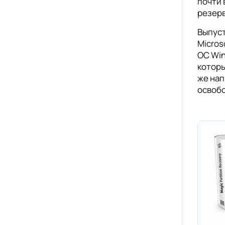
почти 
резерв
Выпуст
Micros
ОС Win
которы
же нап
освобо