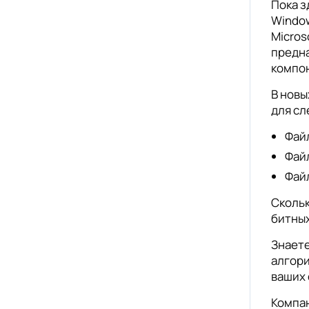
Пока з
Window
Micros
предна
компон
В новы
для сл
Фай
Фай
Фай
Скольк
битных
Знаете
алгори
ваших 
Компан