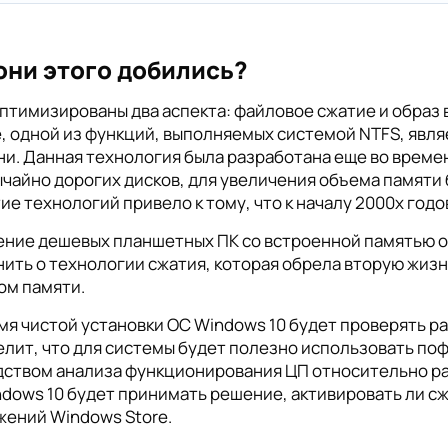
они этого добились?
птимизированы два аспекта: файловое сжатие и образ 
, одной из функций, выполняемых системой NTFS, явля
и. Данная технология была разработана еще во време
чайно дорогих дисков, для увеличения объема памяти
ие технологий привело к тому, что к началу 2000х годо
ние дешевых планшетных ПК со встроенной памятью о
ить о технологии сжатия, которая обрела вторую жизн
ом памяти.
мя чистой установки ОС Windows 10 будет проверять р
лит, что для системы будет полезно использовать п
ством анализа функционирования ЦП относительно ра
dows 10 будет принимать решение, активировать ли с
ений Windows Store.