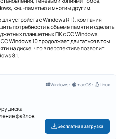
сстановления, теневыми копиями томов,
ows, кэш-памятью и многим другим.
 для устройств с Windows RT), компания
шить потребности в объеме памяти и сделать
бюджетных планшетных ПК с ОС Windows,
 ОС Windows 10 продолжает двигаться в том
ти на диске, что в перспективе позволит
ows 8.1.
Windows
macOS
Linux
ру диска,
вление файлов
Бесплатная загрузка