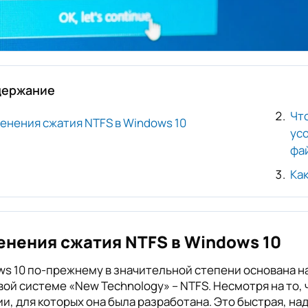
держание
Чт
енения сжатия NTFS в Windows 10
ус
фа
Как
нения сжатия NTFS в Windows 10
s 10 по-прежнему в значительной степени основана н
ой системе «New Technology» – NTFS. Несмотря на то, 
и, для которых она была разработана. Это быстрая, н