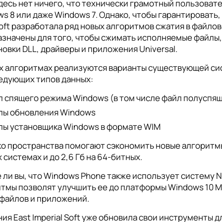
десь нет ничего, что технически грамотный пользовател
s 8 или даже Windows 7. Однако, чтобы гарантировать,
oft разработала ряд новых алгоритмов сжатия в файло
значены для того, чтобы сжимать исполняемые файлы,
овки DLL, драйверы и приложения Universal.
х алгоритмах реализуются варианты существующей си
едующих типов данных:
л спящего режима Windows (в том числе файл полуспящ
лы обновления Windows
лы установщика Windows в формате WIM
о пространства помогают сэкономить новые алгоритмы?
 системах и до 2,6 Гб на 64-битных.
 ли вы, что Windows Phone также использует систему
тмы позволят улучшить ее до платформы Windows 10 M
файлов и приложений.
ия East Imperial Soft уже обновила свои инструменты 