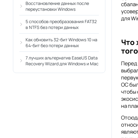
Восстановление данных после
сбалан
переустановки Windows
усовер
для Wi
5 способов преобразования FAT32
в NTFS без потери данных
Как обновить 32-бит Windows 10 на
Что 
64-бит без потери данных
того
7 лучших альтернатив EaseUS Data
Перед 
Recovery Wizard для Windows и Mac
выбрал
первую
ОС был
чтобы 
экосис
на пла
Отсюда
относи
являют