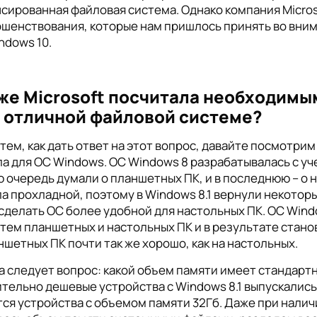
сированная файловая система. Однако компания Micro
шенствования, которые нам пришлось принять во вни
ndows 10.
же Microsoft посчитала необходимы
 отличной файловой системе?
тем, как дать ответ на этот вопрос, давайте посмотрим
а для ОС Windows. ОС Windows 8 разрабатывалась с уч
 очередь думали о планшетных ПК, и в последнюю – о 
а прохладной, поэтому в Windows 8.1 вернули некотор
сделать ОС более удобной для настольных ПК. ОС Win
тем планшетных и настольных ПК и в результате стано
ншетных ПК почти так же хорошо, как на настольных.
 следует вопрос: какой объем памяти имеет стандарт
тельно дешевые устройства с Windows 8.1 выпускались
ся устройства с объемом памяти 32Гб. Даже при наличи