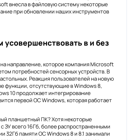
soft внесла в файловую систему некоторые
мание при обновлении наших инструментов
м усовершенствовать в и без
 на направление, которое компания Microsoft
етом потребностей сенсорных устройств. В
настольных. Реакция пользователей на новую
ые функции, отсутствующие в Windows 8,
dows 10 продолжает интегрирование
вится первой ОС Windows, которая работает
ный планшетный ПК? Хотя некоторые
 с ЗУ всего 16Гб, более распространенными
и 32Гб памяти ОС Windows 8 и 8.1 занимали