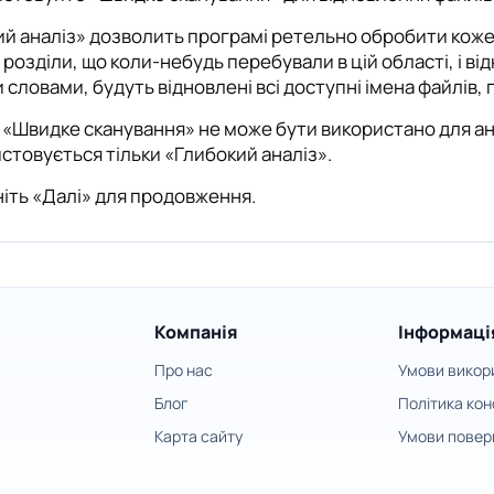
й аналіз» дозволить програмі ретельно обробити кожен
і розділи, що коли-небудь перебували в цій області, і в
 словами, будуть відновлені всі доступні імена файлів, па
«Швидке сканування» не може бути використано для ана
стовується тільки «Глибокий аналіз».
іть «Далі» для продовження.
Компанія
Інформаці
Про нас
Умови викор
Блог
Політика кон
Карта сайту
Умови повер