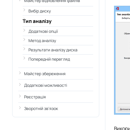
Майстер відновлення файлів
Вибір диску
Тип аналізу
Додаткові опції
Метод аналізу
Результати аналізу диска
Попередній перегляд
Майстер збереження
Додаткові можливості
Реєстрація
Зворотній зв'язок
Викори