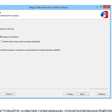
стовуйте «швидке сканування» для відновлення файлів,