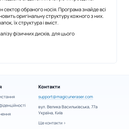
 сектор обраного носія. Програма знайде всі
ідновить оригінальну структуру кожного з них.
пок, їх структура і вміст.
лізу фізичних дисків, для цього
я
Контакти
истання
support@magicuneraser.com
фіденційності
вул. Велика Васильківська, 77а
Україна, Київ
нення
Ще контакти >