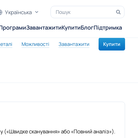
Українська
Програми
Завантажити
Купити
Блог
Підтримка
еталі
Можливості
Завантажити
Купити
зу («Швидке сканування» або «Повний аналіз»).