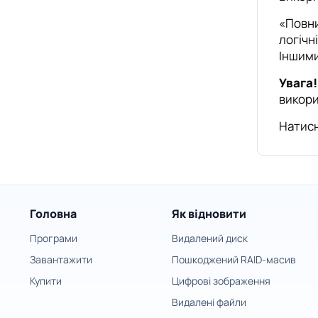
«Повни
логічн
Іншими
Увага!
викори
Натисн
Головна
Як відновити
Програми
Видалений диск
Завантажити
Пошкоджений RAID-масив
Купити
Цифрові зображення
Видалені файли