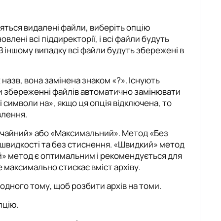
дяться видалені файли, виберіть опцію
влені всі піддиректорії, і всі файли будуть
 В іншому випадку всі файли будуть збережені в
 назв, вона замінена знаком «?». Існують
при збереженні файлів автоматично замінювати
і символи на», якщо ця опція відключена, то
влення.
ичайний» або «Максимальний». Метод «Без
 швидкості та без стиснення. «Швидкий» метод
й» метод є оптимальним і рекомендується для
максимально стискає вміст архіву.
 одного тому, щоб розбити архів на томи.
пцію.