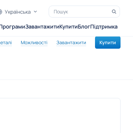
Українська
Програми
Завантажити
Купити
Блог
Підтримка
еталі
Можливості
Завантажити
Купити