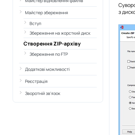
Майстер відновлення файлів
Суворо
з диск
Майстер збереження
Вступ
Збереження на жорсткий диск
Створення ZIP-архіву
Збереження по FTP
Додаткові можливості
Реєстрація
Зворотній зв'язок