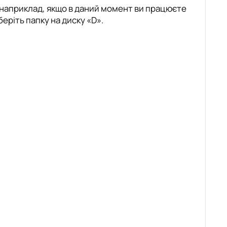
 наприклад, якщо в даний момент ви працюєте
беріть папку на диску «D».