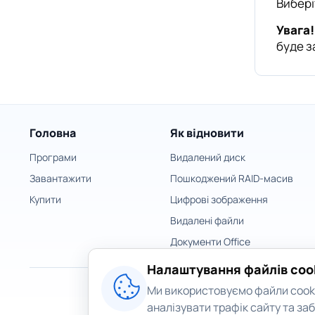
Вибері
Увага!
буде з
Головна
Як відновити
Програми
Видалений диск
Завантажити
Пошкоджений RAID-масив
Купити
Цифрові зображення
Видалені файли
Документи Office
Налаштування файлів coo
Ми використовуємо файли cooki
аналізувати трафік сайту та за