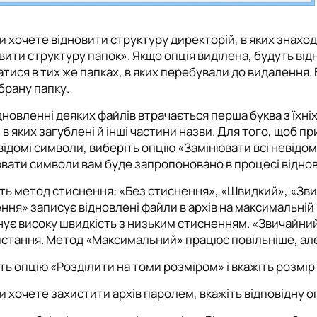
и хочете відновити структуру директорій, в яких знахо
вити структуру папок». Якщо опція виділена, будуть відно
атися в тих же папках, в яких перебували до видалення.
брану папку.
дновленні деяких файлів втрачається перша буква з їхніх
 в яких загублені й інші частини назви. Для того, щоб 
відомі символи, виберіть опцію «Замінювати всі невідом
вати символи вам буде запропоновано в процесі відно
ть метод стиснення: «Без стиснення», «Швидкий», «Зв
ння» записує відновлені файли в архів на максимальній
ує високу швидкість з низьким стисненням. «Звичайни
стання. Метод «Максимальний» працює повільніше, але 
ть опцію «Розділити на томи розміром» і вкажіть розмір
и хочете захистити архів паролем, вкажіть відповідну о