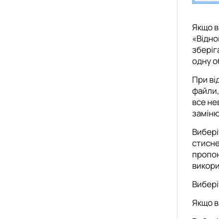
Якщо в
«Відно
зберіг
одну о
При ві
файли,
все не
заміню
Вибері
стисне
пропон
викори
Вибері
Якщо в