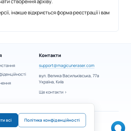
чати створення архіву.
сії, інакше відкриється форма реєстрації і вам
я
Контакти
истання
support@magicuneraser.com
фіденційності
вул. Велика Васильківська, 77а
Україна, Київ
нення
Ще контакти >
ти всі
Політика конфіденційності