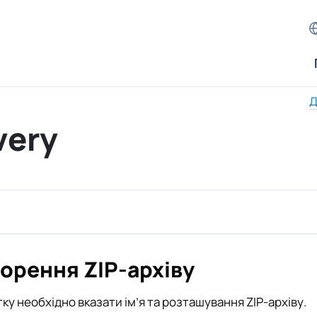
Д
very
орення ZIP-архіву
ку необхідно вказати ім’я та розташування ZIP-архіву.