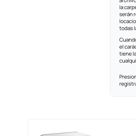
archivo
la carp
serán 
locacio
todas 
Cuando 
el cará
tiene l
cualqu
Presion
registr