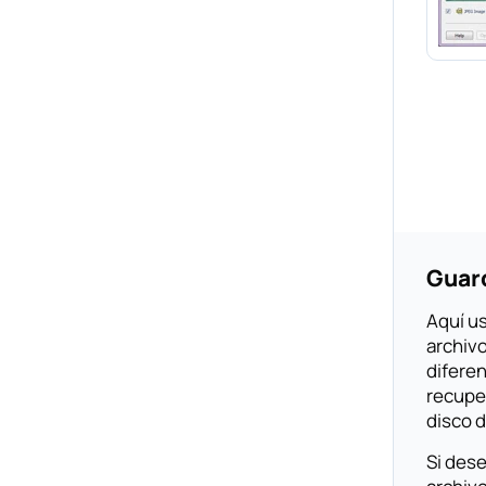
Guard
Aquí u
archiv
diferen
recuper
disco d
Si dese