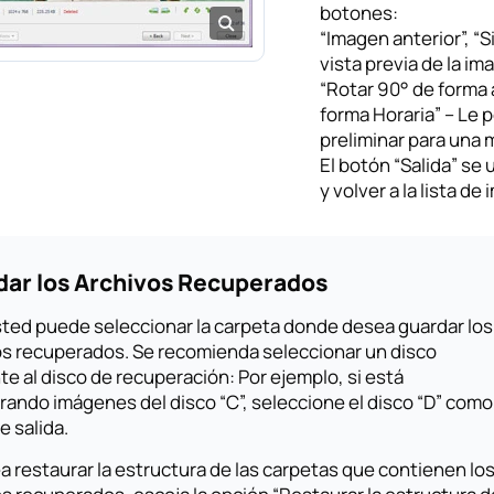
botones:
“Imagen anterior”, “
vista previa de la im
“Rotar 90° de forma a
forma Horaria” – Le 
preliminar para una 
El botón “Salida” se u
y volver a la lista d
ar los Archivos Recuperados
sted puede seleccionar la carpeta donde desea guardar los
os recuperados. Se recomienda seleccionar un disco
te al disco de recuperación: Por ejemplo, si está
ando imágenes del disco “C”, seleccione el disco “D” como
e salida.
a restaurar la estructura de las carpetas que contienen lo