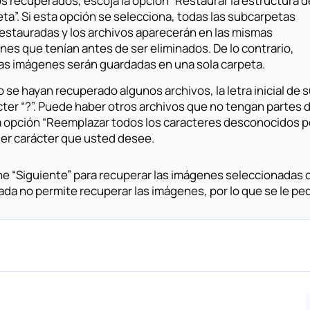
s recuperados, escoja la opción “Restaurar la estructura d
eta”. Si esta opción se selecciona, todas las subcarpetas
restauradas y los archivos aparecerán en las mismas
nes que tenían antes de ser eliminados. De lo contrario,
las imágenes serán guardadas en una sola carpeta.
se hayan recuperado algunos archivos, la letra inicial de
cter “?”. Puede haber otros archivos que no tengan partes d
a opción “Reemplazar todos los caracteres desconocidos por
ier carácter que usted desee.
e “Siguiente” para recuperar las imágenes seleccionadas o 
ada no permite recuperar las imágenes, por lo que se le pedir