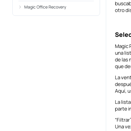
buscab
Magic Office Recovery
otro di
Sele
Magic 
una lis
de las 
que de
La ven
después
Aquí, u
La list
parte i
“Filtra
Una vez