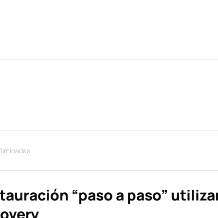
liminadas
tauración “paso a paso” utiliz
covery