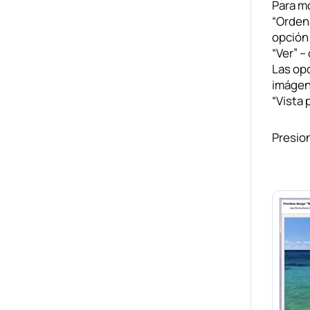
Para mo
“Ordena
opción
“Ver” –
Las opc
imágene
“Vista 
Presion