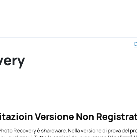
D
very
itazioin Versione Non Registra
hoto Recovery è shareware. Nella versione di prova del prog