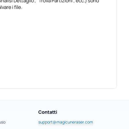
Analisi Dettaglio”, “Trova Partizioni”, ecc.) sono
are i file.
Contatti
 uso
support@magicuneraser.com