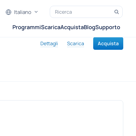
Italiano
Programmi
Scarica
Acquista
Blog
Supporto
Dettagli
Scarica
Acquista