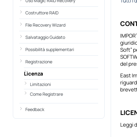
Tutti i d
Uso Magic RAID Recovery
Costruttore RAID
CONT
File Recovery Wizard
IMPORT
Salvataggio Guidato
giuridi
Soft” p
Possibilità supplementari
SOFTWAR
Registrazione
del pre
Licenza
East Im
riguard
Limitazioni
brevett
Come Registrare
Feedback
LICE
Leggi 