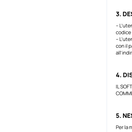
3. DE
– L’ute
codice
– L’ute
con il 
all’indi
4. D
IL SOF
COMMER
5. N
Per la 