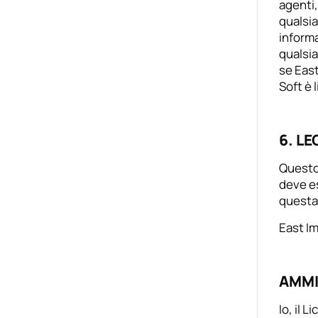
agenti,
qualsia
informa
qualsia
se East
Soft è 
6. L
Questo 
deve es
questa 
East Im
AMMI
Io, il 