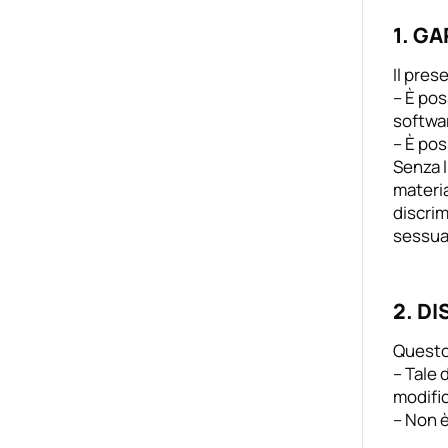
1. G
Il pres
– È pos
softwa
– È pos
Senza l
materia
discrim
sessua
2. D
Questo
– Tale 
modific
– Non è