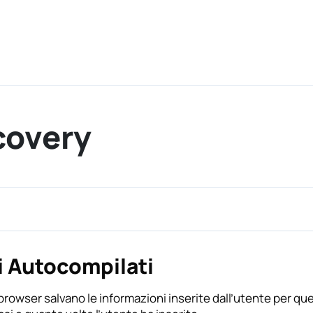
covery
i Autocompilati
browser salvano le informazioni inserite dall’utente per qu