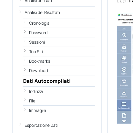
quali f
Analisi dei Dati
Analisi dei Risultati
Cronologia
Password
Sessioni
Top Siti
Bookmarks
Download
Dati Autocompilati
Indirizzi
File
Immagini
Esportazione Dati